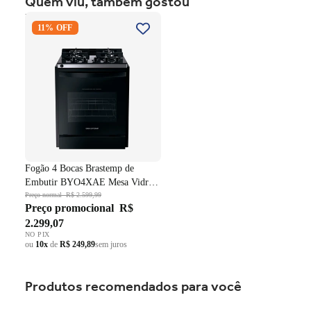
Quem viu, também gostou
Fogão 4 Bocas Brastemp de
11% OFF
Embutir BYO4XAE Mesa
Vidro Grade em Ferro
Fundido Dupla Chama Preto
Bivolt
Fogão 4 Bocas Brastemp de
Embutir BYO4XAE Mesa Vidro
Grade em Ferro Fundido Dupla
Preço normal
R$ 2.599,99
Preço promocional
R$
Chama Preto Bivolt
2.299,07
NO PIX
ou
10x
de
R$ 249,89
sem juros
Produtos recomendados para você