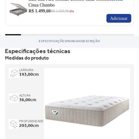
Cinza Chumbo
R$ 1.499,60
R$ 1.629,99
-8%
Adicionar
ESPECIFICAÇÕES
MANUAIS
DESCRIÇÃO
Especificações técnicas
Medidas do produto
LARGURA
193,00
cm
ALTURA
36,00
cm
PROFUNDIDADE
203,00
cm