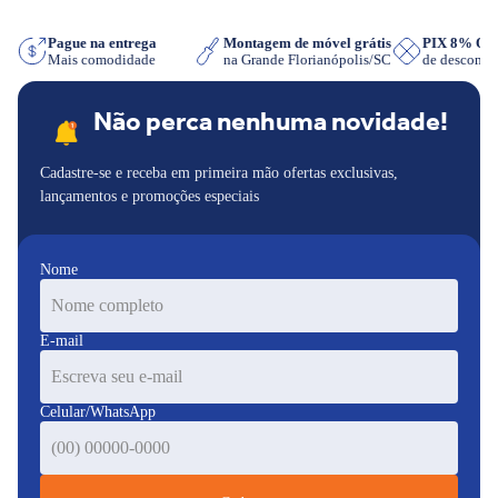
sApp
Pague na entrega
Montagem de móvel grátis
PIX 8% O
Mais comodidade
na Grande Florianópolis/SC
de descont
Não perca nenhuma novidade!
Cadastre-se e receba em primeira mão ofertas exclusivas,
lançamentos e promoções especiais
Nome
E-mail
Celular/WhatsApp