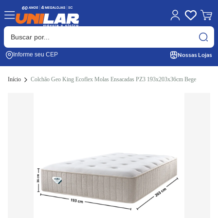
Nossas Lojas
Informe seu CEP
Início
Colchão Geo King Ecoflex Molas Ensacadas PZ3 193x203x36cm Bege