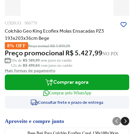
CÓDIGO:
960779
Colchão Geo King Ecoflex Molas Ensacadas PZ3
193x203x36cm Bege
8% OFF
Preço normal
R$ 5.899,99
Preço promocional
R$ 5.427,99
NO PIX
10x de
R$ 589,99
sem juros no cartão
12x de
R$ 499,04
com juros no cartão
Mais formas de pagamento
Comprar agora
Comprar pelo WhatsApp
Consultar frete e prazo de entrega
Aproveite e compre junto
Base Baú Para Colchão Ecoflex Casal 138x188x30cm