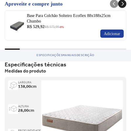
Aproveite e compre junto
fabricação.
Ficou com dúvida e não quer perder a oportunidade?
Base Para Colchão Solteiro Ecoflex 88x188x25cm
Chumbo
Entre em contato para saber mais do produto.
R$ 529,92
R$ 575,99
-8%
Adicionar
ESPECIFICAÇÕES
MANUAIS
DESCRIÇÃO
Especificações técnicas
Medidas do produto
LARGURA
138,00
cm
ALTURA
28,00
cm
PROFUNDIDADE