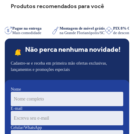
Produtos recomendados para você
App
Pague na entrega
Montagem de móvel grátis
PIX 8% O
Mais comodidade
na Grande Florianópolis/SC
de descont
Não perca nenhuma novidade!
Cadastre-se e receba em primeira mão ofertas exclusivas,
lançamentos e promoções especiais
Nome
E-mail
Celular/WhatsApp