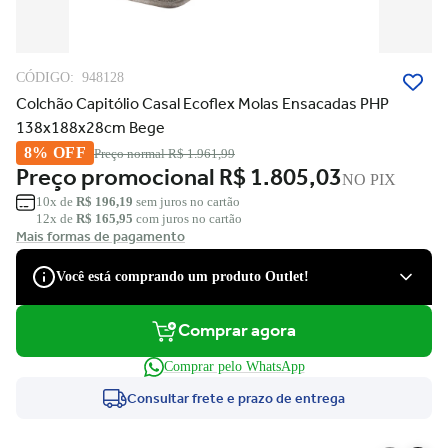
CÓDIGO:
948128
Colchão Capitólio Casal Ecoflex Molas Ensacadas PHP
138x188x28cm Bege
8% OFF
Preço normal
R$ 1.961,99
Preço promocional
R$ 1.805,03
NO PIX
10x de
R$ 196,19
sem juros no cartão
12x de
R$ 165,95
com juros no cartão
Mais formas de pagamento
Você está comprando um produto Outlet!
Comprar agora
São produtos com desconto de várias marcas, que podem apresentar
pequenas avarias estéticas, como pequenos riscos e amassados, que
Comprar pelo WhatsApp
tiveram suas embalagens danificadas, ou serem apenas ponta de
estoque, não tendo nenhum dano.
Consultar frete e prazo de entrega
Você tem direito à garantia?
Claro! Você terá a garantia legal e de fábrica para defeitos de