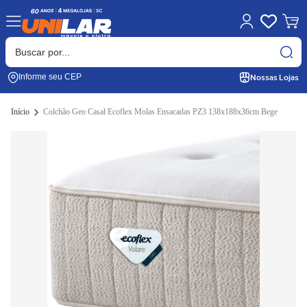
Nossas Lojas
Informe seu CEP
Início
Colchão Geo Casal Ecoflex Molas Ensacadas PZ3 138x188x36cm Bege