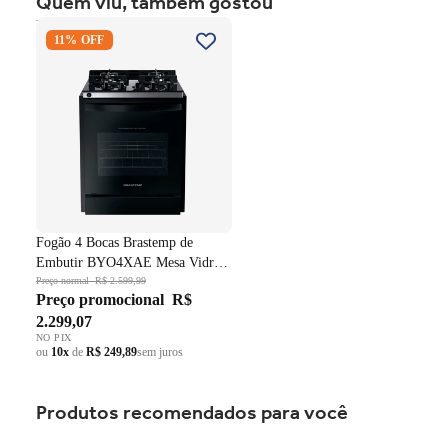
Quem viu, também gostou
Fogão 4 Bocas Brastemp de
11% OFF
Embutir BYO4XAE Mesa
Vidro Grade em Ferro
Fundido Dupla Chama Preto
Bivolt
Fogão 4 Bocas Brastemp de
Embutir BYO4XAE Mesa Vidro
Grade em Ferro Fundido Dupla
Preço normal
R$ 2.599,99
Preço promocional
R$
Chama Preto Bivolt
2.299,07
NO PIX
ou
10x
de
R$ 249,89
sem juros
Produtos recomendados para você