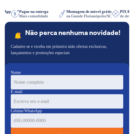
hatsApp
Pague na entrega
Montagem de móvel grátis
PIX 8
iser
Mais comodidade
na Grande Florianópolis/SC
de des
Não perca nenhuma novidade!
Cadastre-se e receba em primeira mão ofertas exclusivas,
lançamentos e promoções especiais
Nome
E-mail
Celular/WhatsApp