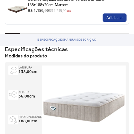
138x188x20cm Marrom
R$ 1.150,00
R$ 1.249,99
-8%
Adicionar
ESPECIFICAÇÕES
MANUAIS
DESCRIÇÃO
Especificações técnicas
Medidas do produto
LARGURA
138,00
cm
ALTURA
36,00
cm
PROFUNDIDADE
188,00
cm