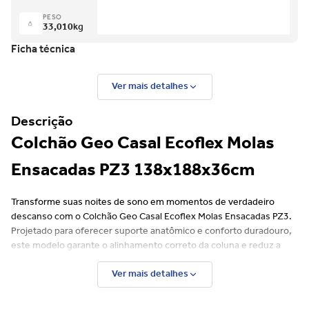
PESO
33,010
kg
Ficha técnica
Ver mais detalhes
Descrição
Colchão Geo Casal Ecoflex Molas
Ensacadas PZ3 138x188x36cm
Transforme suas noites de sono em momentos de verdadeiro
descanso com o Colchão Geo Casal Ecoflex Molas Ensacadas PZ3.
Projetado para oferecer suporte anatômico e conforto duradouro,
este modelo garante o alinhamento correto da coluna e reduz a
transferência de movimentos — ideal para quem divide a cama.
Ver mais detalhes
Características: