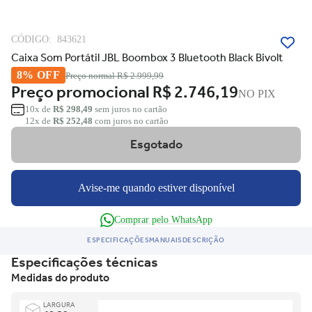
CÓDIGO:
843621
Caixa Som Portátil JBL Boombox 3 Bluetooth Black Bivolt
8% OFF
Preço normal
R$ 2.999,99
Preço promocional
R$ 2.746,19
NO PIX
10x de
R$ 298,49
sem juros no cartão
12x de
R$ 252,48
com juros no cartão
Esgotado
Avise-me quando estiver disponível
Comprar pelo WhatsApp
ESPECIFICAÇÕES
MANUAIS
DESCRIÇÃO
Especificações técnicas
Medidas do produto
LARGURA