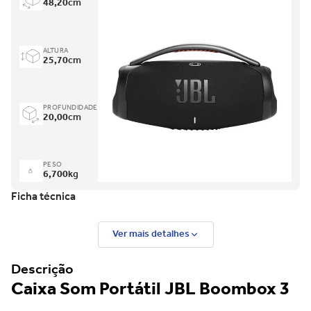
48,20
cm
ALTURA
25,70
cm
PROFUNDIDADE
20,00
cm
PESO
6,700
kg
Ficha técnica
Ver mais detalhes
Descrição
Caixa Som Portátil JBL Boombox 3