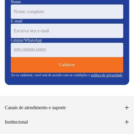
Nome
E-mail
Celular/WhatsApp
Cadastrar
Ao se cadastrar, você está de acordo com as condições e
política de privacidade
.
+
Canais de atendimento e suporte
Acessar minha conta
+
Institucional
Acompanhar pedido
WhatsApp: (48) 99653-5566
Sobre nós