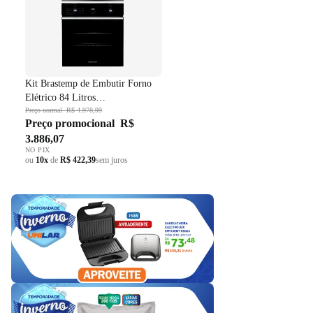
Kit Brastemp de Embutir Forno
Elétrico 84 Litros
BOC84AE+Micro-ondas 32 Litros
Preço normal
R$ 4.978,99
Preço promocional
R$
BM146AE Preto 220V
3.886,07
NO PIX
ou
10x
de
R$ 422,39
sem juros