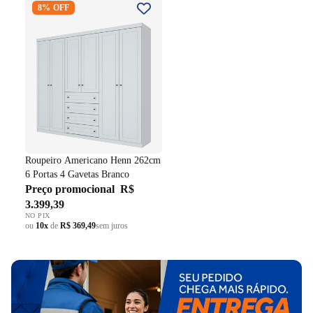
8% OFF
262cm 6 Portas 4 Gavetas
Branco
Roupeiro Americano Henn 262cm
6 Portas 4 Gavetas Branco
Preço promocional
R$
3.399,39
NO PIX
ou
10x
de
R$ 369,49
sem juros