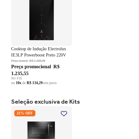
Cooktop de Indução Electrolux
IE3LP Powerboost Preto 220V
Preço normal
R$ 1.388,99
Preço promocional
R$
1.235,55
NO PIX
ou
10x
de
R$ 134,29
sem juros
Seleção exclusiva de Kits
Kit Brastemp de Embutir
21% OFF
Forno Elétrico 84 Litros
BOC84AE+Micro-ondas 32
Litros BM146AE Preto 220V