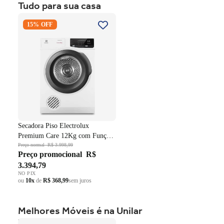
Tudo para sua casa
ou
10x
de
R$ 999,59
sem juros
Secadora Piso Electrolux
15% OFF
Premium Care 12Kg com
Função AutoSense SFP12
Branco 220V
Secadora Piso Electrolux
Premium Care 12Kg com Função
AutoSense SFP12 Branco 220V
Preço normal
R$ 3.998,99
Preço promocional
R$
3.394,79
NO PIX
ou
10x
de
R$ 368,99
sem juros
Melhores Móveis é na Unilar
Roupeiro Americano Henn