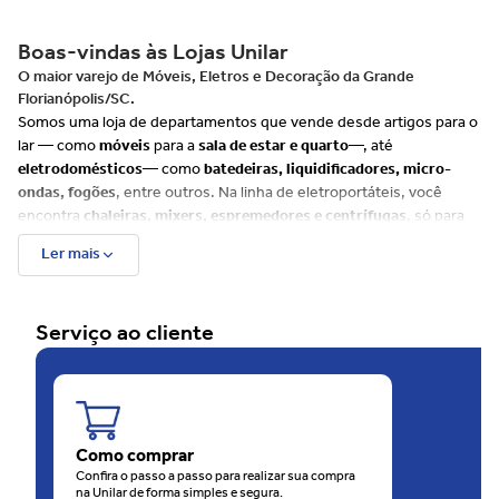
Boas-vindas às Lojas Unilar
O maior varejo de Móveis, Eletros e Decoração da Grande
Florianópolis/SC.
Somos uma loja de departamentos que vende desde artigos para o
lar — como
móveis
para a
sala de estar e quarto
—, até
eletrodomésticos
— como
batedeiras, liquidificadores, micro-
ondas, fogões
, entre outros. Na linha de eletroportáteis, você
encontra
chaleiras, mixers, espremedores e centrífugas
, só para
citar alguns exemplos.
Ler mais
Além disso, há muitos itens para
cozinha, banheiro e decoração
, e
uma ampla variedade de produtos de cuidados com
beleza e saúde
tais como
escovas de cabelo, barbeadores, depiladores
e até
Serviço ao cliente
balanças
. Já para o seu
bebê, disponibilizamos uma linha
completa
que envolve, entre outros produtos,
bebês conforto e
carrinhos
.
Além do site, as Lojas Unilar têm 4 unidades físicas na
Grande
Florianópolis
, sendo uma rede em franca expansão. São
60 anos
de consideração e carinho com o consumidor.
Como comprar
O motivo disso é que as Lojas Unilar oferecem sempre muitas
Confira o passo a passo para realizar sua compra
na Unilar de forma simples e segura.
ofertas
, em todos os
departamentos
. O melhor de tudo é que