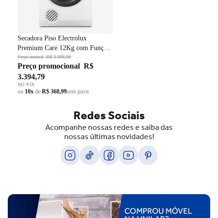
Secadora Piso Electrolux
Premium Care 12Kg com Função
AutoSense SFP12 Branco 220V
Preço normal
R$ 3.998,99
Preço promocional
R$
3.394,79
NO PIX
ou
10x
de
R$ 368,99
sem juros
Redes Sociais
Acompanhe nossas redes e saiba das
nossas últimas novidades!