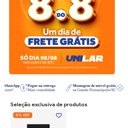
e no WhatsApp
Pague na entrega
Montagem de móvel grátis
a que quiser!
Mais comodidade
na Grande Florianópolis/SC
Seleção exclusiva de produtos
Cooktop de Indução
11% OFF
Electrolux IE3LP Powerboost
Preto 220V