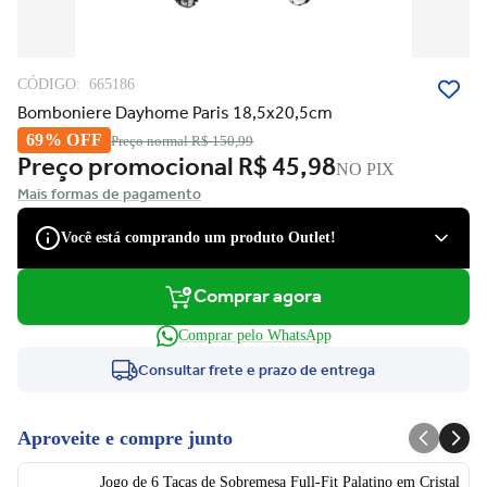
CÓDIGO:
665186
Bomboniere Dayhome Paris 18,5x20,5cm
69% OFF
Preço normal
R$ 150,99
Preço promocional
R$ 45,98
NO PIX
Mais formas de pagamento
Você está comprando um produto Outlet!
Comprar agora
São produtos com desconto de várias marcas, que podem apresentar
pequenas avarias estéticas, como pequenos riscos e amassados, que
Comprar pelo WhatsApp
tiveram suas embalagens danificadas, ou serem apenas ponta de
estoque, não tendo nenhum dano.
Consultar frete e prazo de entrega
Você tem direito à garantia?
Claro! Você terá a garantia legal e de fábrica para defeitos de
Aproveite e compre junto
fabricação.
Ficou com dúvida e não quer perder a oportunidade?
Jogo de 6 Taças de Sobremesa Full-Fit Palatino em Cristal