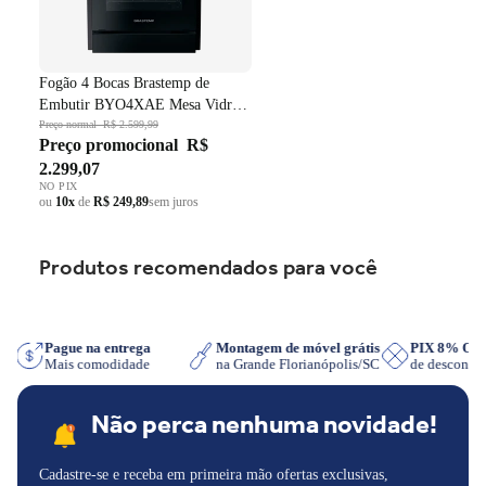
Fogão 4 Bocas Brastemp de
Embutir BYO4XAE Mesa Vidro
Grade em Ferro Fundido Dupla
Preço normal
R$ 2.599,99
Preço promocional
R$
Chama Preto Bivolt
2.299,07
NO PIX
ou
10x
de
R$ 249,89
sem juros
Produtos recomendados para você
App
Pague na entrega
Montagem de móvel grátis
PIX 8% O
Mais comodidade
na Grande Florianópolis/SC
de descont
Não perca nenhuma novidade!
Cadastre-se e receba em primeira mão ofertas exclusivas,