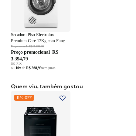
Secadora Piso Electrolux
Premium Care 12Kg com Função
AutoSense SFP12 Branco 220V
Preço normal
R$ 3.998,99
Preço promocional
R$
3.394,79
NO PIX
ou
10x
de
R$ 368,99
sem juros
Quem viu, também gostou
Fogão 4 Bocas Brastemp de
11% OFF
Embutir BYO4XAE Mesa
Vidro Grade em Ferro
Fundido Dupla Chama Preto
Bivolt