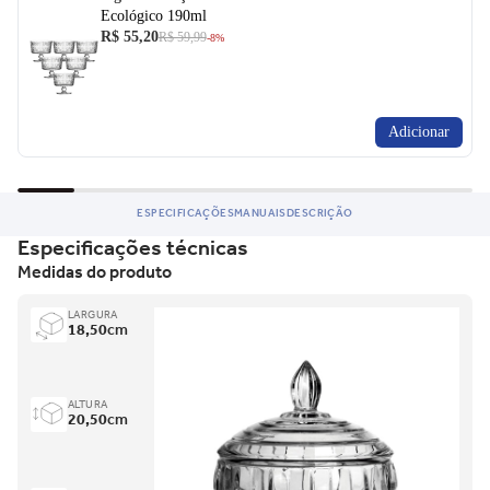
Ecológico 190ml
Entre em contato para saber mais do produto.
R$ 55,20
R$ 59,99
-8%
Adicionar
ESPECIFICAÇÕES
MANUAIS
DESCRIÇÃO
Especificações técnicas
Medidas do produto
LARGURA
18,50
cm
ALTURA
20,50
cm