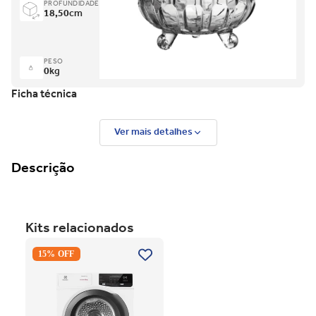
PROFUNDIDADE
18,50
cm
PESO
0
kg
Ficha técnica
Ver mais detalhes
Descrição
Kits relacionados
Secadora Piso Electrolux
15% OFF
Premium Care 12Kg com
Função AutoSense SFP12
Branco 220V