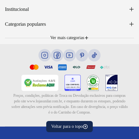
Acessar minha conta
+
Institucional
Acompanhar pedido
WhatsApp: (48) 99653-5566
Sobre nós
+
Email: sac@lojasunilar.com.br
Categorias populares
Política de entregas
Nossas lojas
Troca e devolução
Móveis
Portal de Vagas
Ver mais categorias
Cama box e colchões
Blog
Eletrodomésticos
Eletroportáteis
Ar e ventilação
Preços, condições, políticas de Troca ou Devolução exclusivos para compras
pelo site www.lojasunilar.com.br, e enquanto durarem os estoques, podendo
sofrer alterações sem prévia notificação. Em caso de divergência, o preço válido
é o do Carrinho de Compras.
Voltar para o topo