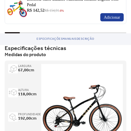
Pedal
R$ 142,52
R$ 154,91
-8%
Adicionar
ESPECIFICAÇÕES
MANUAIS
DESCRIÇÃO
Especificações técnicas
Medidas do produto
LARGURA
67,00
cm
ALTURA
118,00
cm
PROFUNDIDADE
192,00
cm