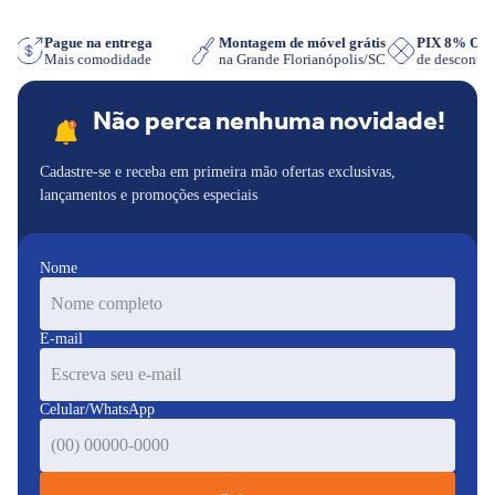
App
Pague na entrega
Montagem de móvel grátis
PIX 8% O
Mais comodidade
na Grande Florianópolis/SC
de descont
Não perca nenhuma novidade!
Cadastre-se e receba em primeira mão ofertas exclusivas,
lançamentos e promoções especiais
Nome
E-mail
Celular/WhatsApp