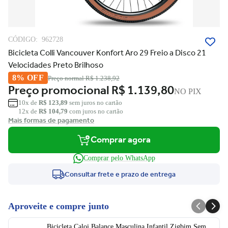
CÓDIGO:
962728
Bicicleta Colli Vancouver Konfort Aro 29 Freio a Disco 21
Velocidades Preto Brilhoso
8% OFF
Preço normal
R$ 1.238,92
Preço promocional
R$ 1.139,80
NO PIX
10x de
R$ 123,89
sem juros no cartão
12x de
R$ 104,79
com juros no cartão
Mais formas de pagamento
Comprar agora
Comprar pelo WhatsApp
Consultar frete e prazo de entrega
Aproveite e compre junto
Bicicleta Caloi Balance Masculina Infantil Zigbim Sem