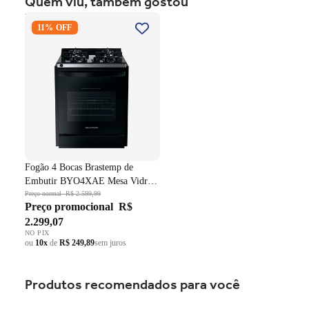
Quem viu, também gostou
Fogão 4 Bocas Brastemp de
11% OFF
Embutir BYO4XAE Mesa
Vidro Grade em Ferro
Fundido Dupla Chama Preto
Bivolt
Fogão 4 Bocas Brastemp de
Embutir BYO4XAE Mesa Vidro
Grade em Ferro Fundido Dupla
Preço normal
R$ 2.599,99
Preço promocional
R$
Chama Preto Bivolt
2.299,07
NO PIX
ou
10x
de
R$ 249,89
sem juros
Produtos recomendados para você