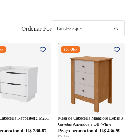
Ordenar Por
 Cabeceira Kappesberg
Mesa de Cabeceira Maggiore
FF
8% OFF
ranco
Lopas 3 Gavetas Amêndoa e Off
White
Cabeceira Kappesberg M261
Mesa de Cabeceira Maggiore Lopas 3
Gavetas Amêndoa e Off White
promocional
R$ 380,87
Preço promocional
R$ 436,99
NO PIX