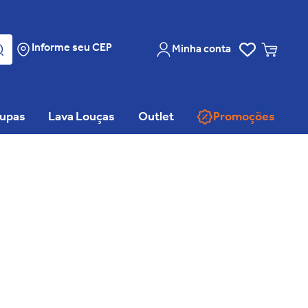
Informe seu CEP
Minha conta
oupas
Lava Louças
Outlet
Promoções