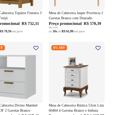
Cabeceira Topázio Finestra 3
Mesa de Cabeceira Jasper Província 2
Freijó
Gavetas Branco com Dourado
promocional
R$ 732,31
Preço promocional
R$ 570,39
NO PIX
R$ 79,59
sem juros
ou
10x
de
R$ 61,99
sem juros
 Cabeceira Divino
Mesa de Cabeceira Rústica 53cm
FF
8% OFF
 100% MDF 2 Gavetas
Linz 60404 4 Gavetas Branco e
Imbuia
Cabeceira Divino Mambel
Mesa de Cabeceira Rústica 53cm Linz
F 2 Gavetas Branco
60404 4 Gavetas Branco e Imbuia