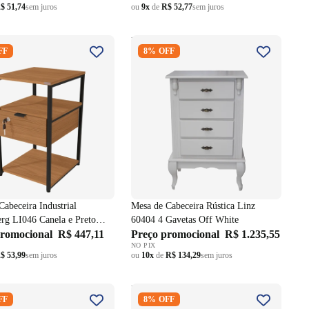
$ 51,74
sem juros
ou
9x
de
R$ 52,77
sem juros
 Cabeceira Industrial
Mesa de Cabeceira Rústica Linz
FF
8% OFF
erg LI046 Canela e Preto
60404 4 Gavetas Off White
Cabeceira Industrial
Mesa de Cabeceira Rústica Linz
rg LI046 Canela e Preto
60404 4 Gavetas Off White
promocional
R$ 447,11
Preço promocional
R$ 1.235,55
NO PIX
$ 53,99
sem juros
ou
10x
de
R$ 134,29
sem juros
 Cabeceira Baião Lopas 3
Mesa de Cabeceira Maggiore
FF
8% OFF
s Amêndoa Clean
Lopas 3 Gavetas Amêndoa Clean