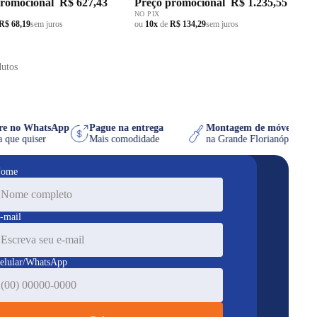
promocional
R$ 627,43
Preço promocional
R$ 1.235,55
NO PIX
R$ 68,19
sem juros
ou
10x
de
R$ 134,29
sem juros
dutos
mpre no WhatsApp
Pague na entrega
Montagem de móvel gr
hora que quiser
Mais comodidade
na Grande Florianópoli
ome
-mail
elular/WhatsApp