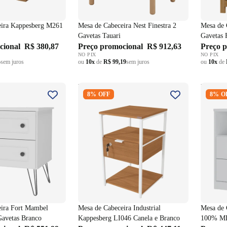
eira Kappesberg M261
Mesa de Cabeceira Nest Finestra 2
Mesa de 
Gavetas Tauari
Gavetas 
cional
R$ 380,87
Preço promocional
R$ 912,63
Preço 
NO PIX
NO PIX
4
sem juros
ou
10x
de
R$ 99,19
sem juros
ou
10x
de
ceira Fort Mambel
Mesa de Cabeceira Industrial
Mesa de
8% OFF
8% O
Gavetas Branco
Kappesberg LI046 Canela e
Mambel
Branco
Branco
eira Fort Mambel
Mesa de Cabeceira Industrial
Mesa de 
avetas Branco
Kappesberg LI046 Canela e Branco
100% MD