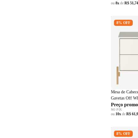
ou
8x
de
R$ 51,7
Mesa de Cabe
8% OFF
Província 2 G
com Dourado
Mesa de Cabece
Gavetas Off W
Preço promo
NO PIX
ou
10x
de
R$ 61,
Mesa de Cab
8% OFF
Henn 2 Gavet