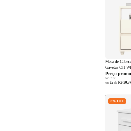
Mesa de Cabec
Gavetas Off Wh
Preço promo
NO PIX
ou
8x
de
R$ 50,3
Mesa de Cabe
8% OFF
Gavetas Bran