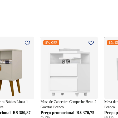
ceira Búzios Línea
Mesa de Cabeceira Campeche
Mesa de
8% OFF
8% O
 White
Henn 2 Gavetas Branco
M261 B
ira Búzios Línea 1
Mesa de Cabeceira Campeche Henn 2
Mesa de 
ite
Gavetas Branco
Branco
cional
R$ 380,87
Preço promocional
R$ 370,75
Preço 
NO PIX
NO PIX