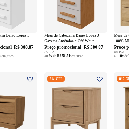
ira Baião Lopas 3
Mesa de Cabeceira Baião Lopas 3
Mesa de 
Gavetas Amêndoa e Off White
100% MD
cional
R$ 380,87
Preço promocional
R$ 380,87
Preço 
NO PIX
NO PIX
4
sem juros
ou
8x
de
R$ 51,74
sem juros
ou
10x
de
ceira Kappesberg
Mesa de Cabeceira Nest Finestra
Mesa de
8% OFF
8% O
2 Gavetas Tauari
Finestra