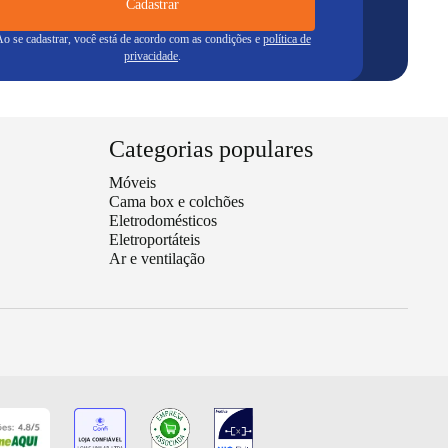
Cadastrar
o se cadastrar, você está de acordo com as condições e
política de
privacidade
.
Categorias populares
Móveis
Cama box e colchões
Eletrodomésticos
Eletroportáteis
Ar e ventilação