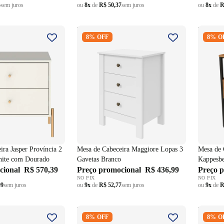
4
sem juros
ou
8x
de
R$ 50,37
sem juros
ou
8x
de
R
ceira Jasper
Mesa de Cabeceira Maggiore
Mesa de
8% OFF
8% O
avetas Off White
Lopas 3 Gavetas Branco
Kappesb
Fosco
ira Jasper Província 2
Mesa de Cabeceira Maggiore Lopas 3
Mesa de 
hite com Dourado
Gavetas Branco
Kappesbe
cional
R$ 570,39
Preço promocional
R$ 436,99
Fosco
Preço 
NO PIX
NO PIX
99
sem juros
ou
9x
de
R$ 52,77
sem juros
ou
9x
de
R
eceira Campeche
Mesa de Cabeceira Americana
Mesa de
8% OFF
8% O
as Off White
Henn 2 Gavetas Branco HP
Gaveta