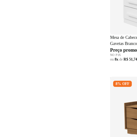
Mesa de Cabece
Gavetas Branco
Preço promo
NO PIX
ou
8x
de
R$ 51,7
Mesa de Cabe
8% OFF
M261 Canela