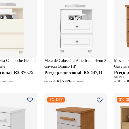
eira Campeche Henn 2
Mesa de Cabeceira Americana Henn 2
Mesa de 
ite
Gavetas Branco HP
Gavetas
cional
R$ 370,75
Preço promocional
R$ 447,11
Preço 
NO PIX
NO PIX
7
sem juros
ou
9x
de
R$ 53,99
sem juros
ou
8x
de
R
ceira Baião Lopas 3
Mesa de Cabeceira Baião Lopas 3
Mesa de
8% OFF
8% O
co
Gavetas Amêndoa e Off White
Mambel
Olmo