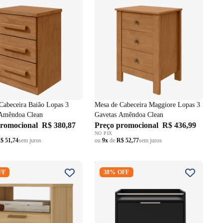
Cabeceira Baião Lopas 3
Mesa de Cabeceira Maggiore Lopas 3
 Amêndoa Clean
Gavetas Amêndoa Clean
promocional
R$ 380,87
Preço promocional
R$ 436,99
NO PIX
$ 51,74
sem juros
ou
9x
de
R$ 52,77
sem juros
 Cabeceira Divino
Mesa de Cabeceira Yves Província
FF
38% OFF
 100% MDF 2 Gavetas
2 Gavetas Preto Fosco com
Champanhe