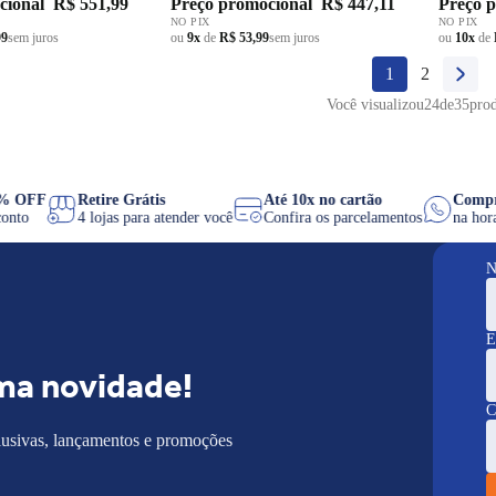
cional
R$ 551,99
Preço promocional
R$ 447,11
Preço 
NO PIX
NO PIX
99
sem juros
ou
9x
de
R$ 53,99
sem juros
ou
10x
de
1
2
Você visualizou
24
de
35
pro
X 8% OFF
Retire Grátis
Até 10x no cartão
Co
desconto
4 lojas para atender você
Confira os parcelamentos
na 
N
E
ma novidade!
C
lusivas, lançamentos e promoções