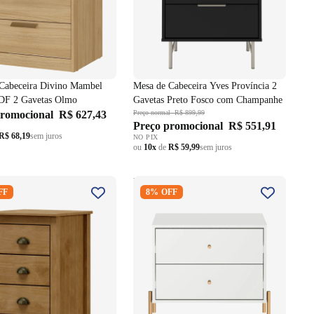
Cabeceira Divino Mambel
Mesa de Cabeceira Yves Província 2
F 2 Gavetas Olmo
Gavetas Preto Fosco com Champanhe
promocional
R$ 627,43
Preço normal
R$ 899,99
Preço promocional
R$ 551,91
R$ 68,19
sem juros
NO PIX
ou
10x
de
R$ 59,99
sem juros
 Cabeceira Topázio
Mesa de Cabeceira Jasper
FF
8% OFF
 3 Gavetas Freijó
Província 2 Gavetas Branco com
Dourado