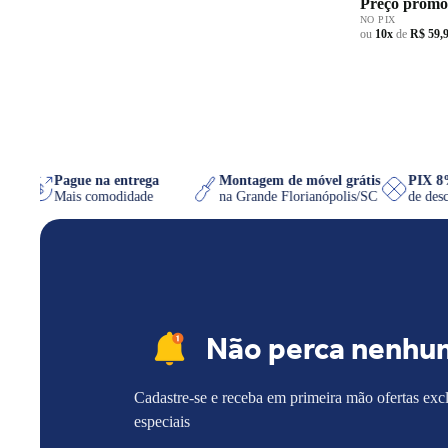
Preço promo
NO PIX
ou
10x
de
R$ 59,
hatsApp
Pague na entrega
Montagem de móvel grátis
PI
ser
Mais comodidade
na Grande Florianópolis/SC
de 
Não perca nenhu
Cadastre-se e receba em primeira mão ofertas exc
especiais