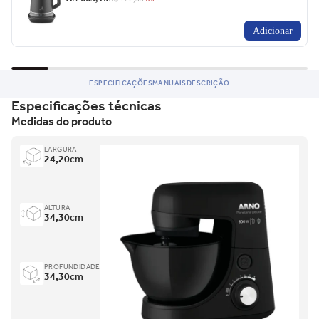
Adicionar
ESPECIFICAÇÕES
MANUAIS
DESCRIÇÃO
Especificações técnicas
Medidas do produto
LARGURA
24,20
cm
ALTURA
34,30
cm
PROFUNDIDADE
34,30
cm