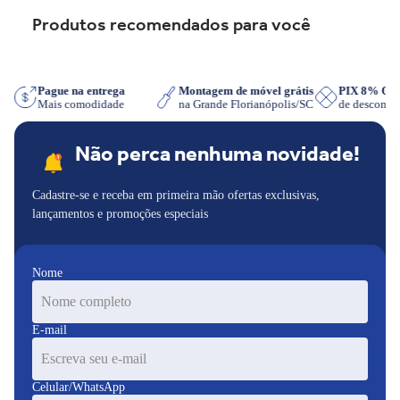
Movimento Planetário
Produtos recomendados para você
8 Velocidades
Função Pulsar
Tigela de Grande Capacidade
Mistura mais homogênea
sApp
Pague na entrega
Montagem de móvel grátis
PIX 8% O
Ideal para bolos, cremes e massas
Mais comodidade
na Grande Florianópolis/SC
de descont
Design moderno
Maior praticidade no preparo das receitas
Não perca nenhuma novidade!
Cadastre-se e receba em primeira mão ofertas exclusivas,
lançamentos e promoções especiais
Nome
E-mail
Celular/WhatsApp