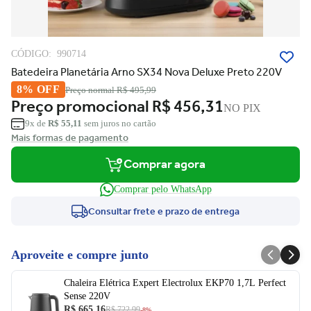
CÓDIGO:
990714
Batedeira Planetária Arno SX34 Nova Deluxe Preto 220V
8% OFF
Preço normal
R$ 495,99
Preço promocional
R$ 456,31
NO PIX
9x de
R$ 55,11
sem juros no cartão
Mais formas de pagamento
Comprar agora
Comprar pelo WhatsApp
Consultar frete e prazo de entrega
Aproveite e compre junto
Chaleira Elétrica Expert Electrolux EKP70 1,7L Perfect
Sense 220V
R$ 665,16
R$ 722,99
-8%