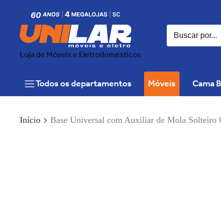
Loja de Móveis e Eletrodomésticos
Todos os departamentos
Móveis
Cama B
Início
Base Universal com Auxiliar de Mola Solteir