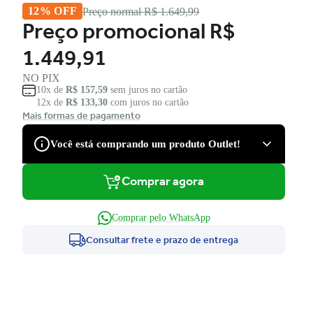
12% OFF
Preço normal
R$ 1.649,99
Preço promocional
R$
1.449,91
NO PIX
10x de
R$ 157,59
sem juros no cartão
12x de
R$ 133,30
com juros no cartão
Mais formas de pagamento
Você está comprando um produto Outlet!
Comprar agora
São produtos com desconto de várias marcas, que podem
apresentar pequenas avarias estéticas, como pequenos riscos
e amassados, que tiveram suas embalagens danificadas, ou
Comprar pelo WhatsApp
serem apenas ponta de estoque, não tendo nenhum dano.
Consultar frete e prazo de entrega
Você tem direito à garantia?
Claro! Você terá a garantia legal e de fábrica para defeitos
de fabricação.
Ficou com dúvida e não quer perder a oportunidade?