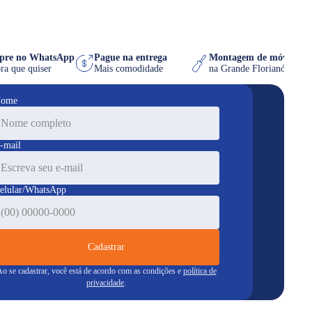
Compre no WhatsApp
Pague na entrega
Montagem de móvel 
na hora que quiser
Mais comodidade
na Grande Florianópo
ome
-mail
elular/WhatsApp
Cadastrar
o se cadastrar, você está de acordo com as condições e
política de
privacidade
.