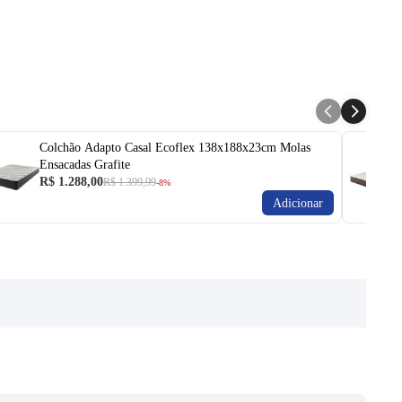
Entre em contato para saber mais do produto.
Colchão Adapto Casal Ecoflex 138x188x23cm Molas
Ensacadas Grafite
R$ 1.288,00
R$ 1.399,99
-8%
Adicionar