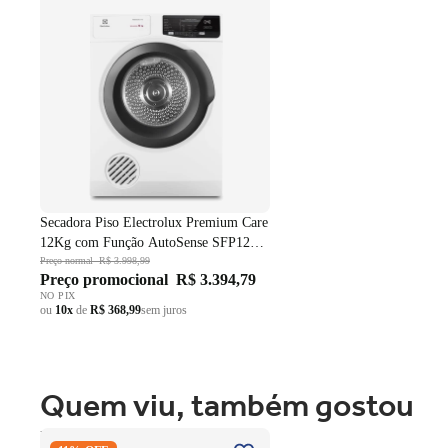
Estrutura Reforçada:
Fabricada com madeira de refloresta
SFP12 Branco 220V
Design Sofisticado
: Acabamento em tecido de alta qualida
Secadora Piso Electrolux Premium Care
12Kg com Função AutoSense SFP12
Branco 220V
Preço normal
R$ 3.998,99
Preço promocional
R$ 3.394,79
NO PIX
ou
10x
de
R$ 368,99
sem juros
Quem viu, também gostou
Fogão 4 Bocas Brastemp de