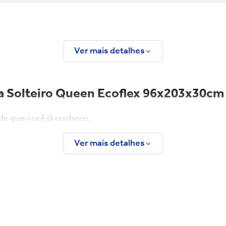
Ver mais detalhes
la Solteiro Queen Ecoflex 96x203x30cm
de que você já conhece.
ra quem busca otimizar o espaço do quarto sem abrir mão 
Ver mais detalhes
o e uma cama auxiliar prática, equipada com sistema de m
 de uma. Ideal para apartamentos e quartos compactos.
spuma rígida, esta possui sistema de molas, oferecendo muito mais maci