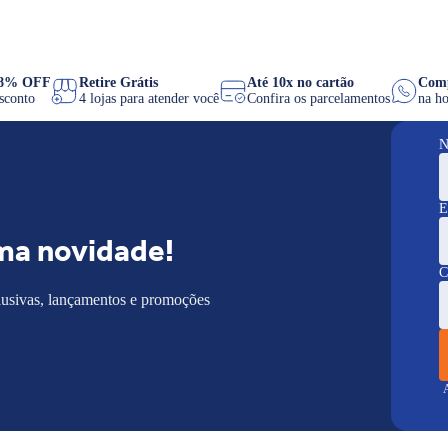
PIX 8% OFF
Retire Grátis
Até 10x no cartão
e desconto
4 lojas para atender você
Confira os parcelamentos
N
E
ma novidade!
C
lusivas, lançamentos e promoções
A