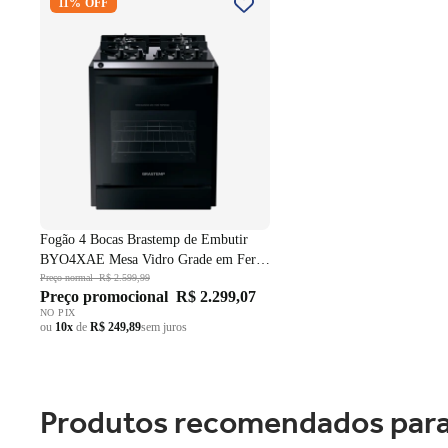
11% OFF
Embutir BYO4XAE Mesa Vidro
Grade em Ferro Fundido Dupla
Chama Preto Bivolt
Fogão 4 Bocas Brastemp de Embutir
BYO4XAE Mesa Vidro Grade em Ferro
Fundido Dupla Chama Preto Bivolt
Preço normal
R$ 2.599,99
Preço promocional
R$ 2.299,07
NO PIX
ou
10x
de
R$ 249,89
sem juros
Produtos recomendados para