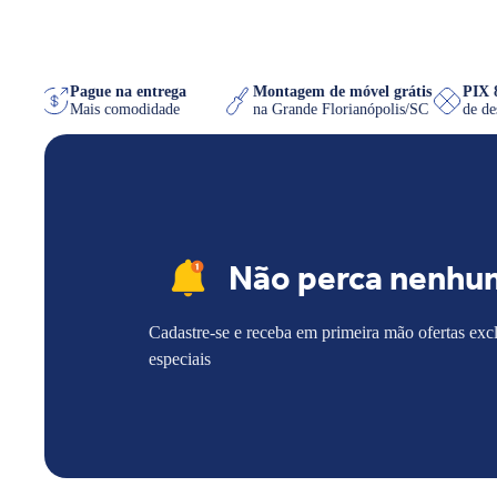
WhatsApp
Pague na entrega
Montagem de móvel grátis
uiser
Mais comodidade
na Grande Florianópolis/SC
d
Não perca nenhu
Cadastre-se e receba em primeira mão ofertas exc
especiais