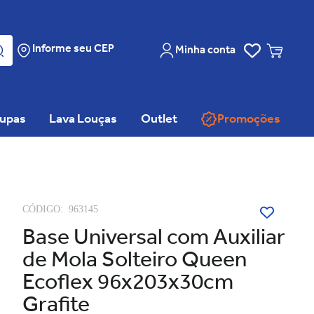
Informe seu CEP
Minha conta
oupas
Lava Louças
Outlet
Promoções
CÓDIGO:
963145
Base Universal com Auxiliar
de Mola Solteiro Queen
Ecoflex 96x203x30cm
Grafite