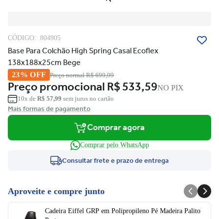
CÓDIGO:
804905
Base Para Colchão High Spring Casal Ecoflex
138x188x25cm Bege
23% OFF
Preço normal
R$ 699,99
Preço promocional
R$ 533,59
NO PIX
10x de
R$ 57,99
sem juros no cartão
Mais formas de pagamento
Comprar agora
Comprar pelo WhatsApp
Consultar frete e prazo de entrega
Aproveite e compre junto
Cadeira Eiffel GRP em Polipropileno Pé Madeira Palito