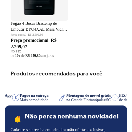
Fogão 4 Bocas Brastemp de
Embutir BYO4XAE Mesa Vidro
Grade em Ferro Fundido Dupla
Preço normal
R$ 2.599,99
Preço promocional
R$
Chama Preto Bivolt
2.299,07
NO PIX
ou
10x
de
R$ 249,89
sem juros
Produtos recomendados para você
hatsApp
Pague na entrega
Montagem de móvel grátis
PIX 8
iser
Mais comodidade
na Grande Florianópolis/SC
de des
Não perca nenhuma novidade!
Cadastre-se e receba em primeira mão ofertas exclusivas,