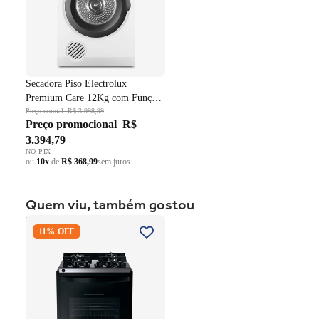
Secadora Piso Electrolux
Premium Care 12Kg com Função
AutoSense SFP12 Branco 220V
Preço normal
R$ 3.998,99
Preço promocional
R$
3.394,79
NO PIX
ou
10x
de
R$ 368,99
sem juros
Quem viu, também gostou
Fogão 4 Bocas Brastemp de
11% OFF
Embutir BYO4XAE Mesa
Vidro Grade em Ferro
Fundido Dupla Chama Preto
Bivolt