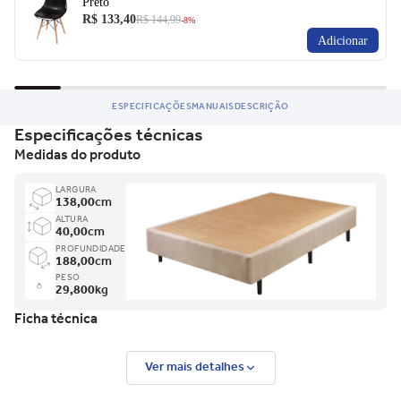
Preto
R$ 133,40
R$ 144,99
-8%
Adicionar
ESPECIFICAÇÕES
MANUAIS
DESCRIÇÃO
Especificações técnicas
Medidas do produto
LARGURA
138,00
cm
ALTURA
40,00
cm
PROFUNDIDADE
188,00
cm
PESO
29,800
kg
Ficha técnica
Ver mais detalhes