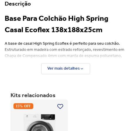
Descrição
Base Para Colchão High Spring
Casal Ecoflex 138x188x25cm
A base de casal High Spring Ecoflex é perfeito para seu colchão.
Estruturado em madeira com estrado reforçado, revestimento em
Chapa de Compensado 4mm com manta de espuma poliuretano,
conforto, resistência e durabilidade. Canto arredondado, lateral do
sommier com tecido 100% poliéster bordado.
Ver mais detalhes
O tratamento antiácaro, antifungo e antialérgico, previne contra a
alta concentração de alérgenos melhorando a higiene. Proteção
duradoura contra ácaros, poeira doméstica, mofo, bactérias e
Kits relacionados
alérgenos correspondentes.
Secadora Piso Electrolux
15% OFF
Premium Care 12Kg com
Função AutoSense SFP12
Branco 220V