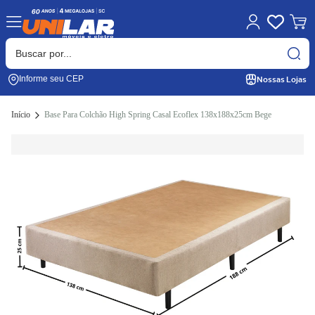
Nossas Lojas
Informe seu CEP
Início
Base Para Colchão High Spring Casal Ecoflex 138x188x25cm Bege