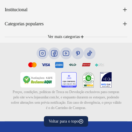
Acessar minha conta
+
Institucional
Acompanhar pedido
WhatsApp: (48) 99653-5566
Sobre nós
+
Email: sac@lojasunilar.com.br
Categorias populares
Política de entregas
Nossas lojas
Troca e devolução
Móveis
Portal de Vagas
Ver mais categorias
Cama box e colchões
Blog
Eletrodomésticos
Eletroportáteis
Ar e ventilação
Preços, condições, políticas de Troca ou Devolução exclusivos para compras
pelo site www.lojasunilar.com.br, e enquanto durarem os estoques, podendo
sofrer alterações sem prévia notificação. Em caso de divergência, o preço válido
é o do Carrinho de Compras.
Voltar para o topo