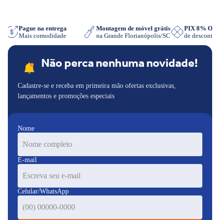
App
Pague na entrega
Montagem de móvel grátis
PIX 8% OF
Mais comodidade
na Grande Florianópolis/SC
de desconto
Não perca nenhuma novidade!
Cadastre-se e receba em primeira mão ofertas exclusivas,
lançamentos e promoções especiais
Nome
E-mail
Celular/WhatsApp