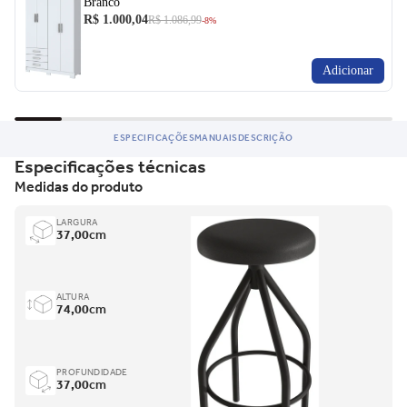
Branco
R$ 1.000,04
R$ 1.086,99
-8%
Adicionar
ESPECIFICAÇÕES
MANUAIS
DESCRIÇÃO
Especificações técnicas
Medidas do produto
LARGURA
37,00
cm
ALTURA
74,00
cm
PROFUNDIDADE
37,00
cm