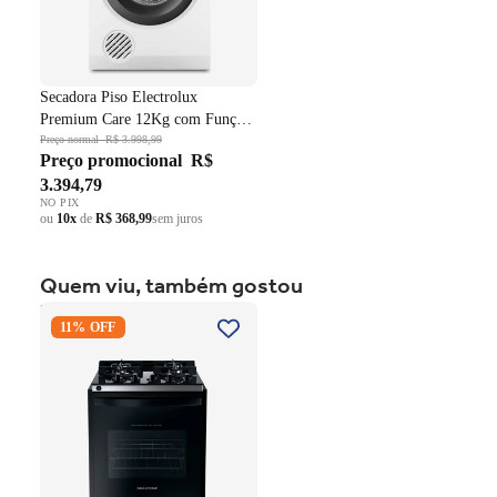
Secadora Piso Electrolux
Premium Care 12Kg com Função
AutoSense SFP12 Branco 220V
Preço normal
R$ 3.998,99
Preço promocional
R$
3.394,79
NO PIX
ou
10x
de
R$ 368,99
sem juros
Quem viu, também gostou
Fogão 4 Bocas Brastemp de
11% OFF
Embutir BYO4XAE Mesa
Vidro Grade em Ferro
Fundido Dupla Chama Preto
Bivolt