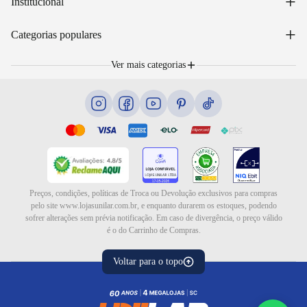
+
Institucional
Acompanhar pedido
WhatsApp: (48) 99653-5566
Sobre nós
+
Email: sac@lojasunilar.com.br
Categorias populares
Política de entregas
Nossas lojas
Troca e devolução
Móveis
Portal de Vagas
Ver mais categorias
Cama box e colchões
Blog
Eletrodomésticos
Eletroportáteis
Ar e ventilação
Preços, condições, políticas de Troca ou Devolução exclusivos para compras
pelo site www.lojasunilar.com.br, e enquanto durarem os estoques, podendo
sofrer alterações sem prévia notificação. Em caso de divergência, o preço válido
é o do Carrinho de Compras.
Voltar para o topo