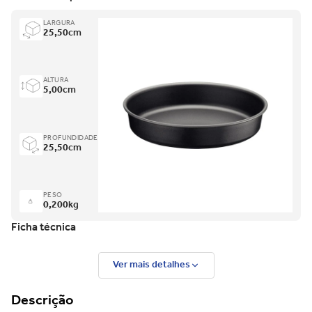
Entre em contato para saber mais do produto.
LARGURA
25,50
cm
ALTURA
5,00
cm
PROFUNDIDADE
25,50
cm
PESO
0,200
kg
Ficha técnica
Ver mais detalhes
Descrição