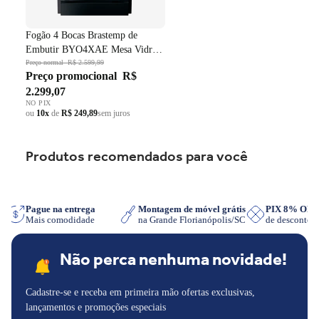
Fogão 4 Bocas Brastemp de
Embutir BYO4XAE Mesa Vidro
Grade em Ferro Fundido Dupla
Preço normal
R$ 2.599,99
Preço promocional
R$
Chama Preto Bivolt
2.299,07
NO PIX
ou
10x
de
R$ 249,89
sem juros
Produtos recomendados para você
pp
Pague na entrega
Montagem de móvel grátis
PIX 8% OF
Mais comodidade
na Grande Florianópolis/SC
de desconto
Não perca nenhuma novidade!
Cadastre-se e receba em primeira mão ofertas exclusivas,
lançamentos e promoções especiais