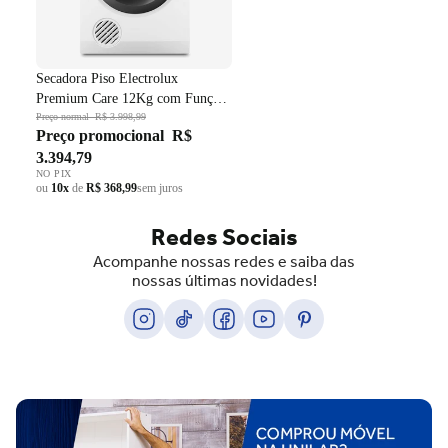
Secadora Piso Electrolux
Premium Care 12Kg com Função
AutoSense SFP12 Branco 220V
Preço normal
R$ 3.998,99
Preço promocional
R$
3.394,79
NO PIX
ou
10x
de
R$ 368,99
sem juros
Redes Sociais
Acompanhe nossas redes e saiba das
nossas últimas novidades!