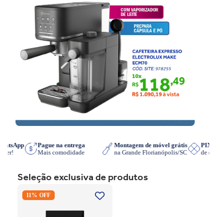
no WhatsApp
Pague na entrega
Montagem de móvel grátis
P
ue quiser!
Mais comodidade
na Grande Florianópolis/SC
d
Seleção exclusiva de produtos
Cooktop de Indução
11% OFF
Electrolux IE3LP Powerboost
Preto 220V