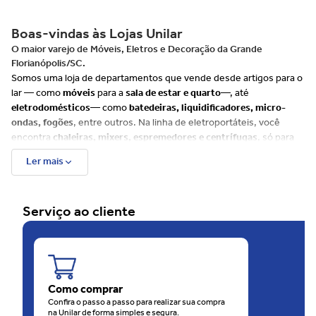
Boas-vindas às Lojas Unilar
O maior varejo de Móveis, Eletros e Decoração da Grande
Florianópolis/SC.
Somos uma loja de departamentos que vende desde artigos para o
lar — como
móveis
para a
sala de estar e quarto
—, até
eletrodomésticos
— como
batedeiras, liquidificadores, micro-
ondas, fogões
, entre outros. Na linha de eletroportáteis, você
encontra
chaleiras, mixers, espremedores e centrífugas
, só para
citar alguns exemplos.
Ler mais
Além disso, há muitos itens para
cozinha, banheiro e decoração
, e
uma ampla variedade de produtos de cuidados com
beleza e saúde
tais como
escovas de cabelo, barbeadores, depiladores
e até
Serviço ao cliente
balanças
. Já para o seu
bebê, disponibilizamos uma linha
completa
que envolve, entre outros produtos,
bebês conforto e
carrinhos
.
Além do site, as Lojas Unilar têm 4 unidades físicas na
Grande
Florianópolis
, sendo uma rede em franca expansão. São
60 anos
de consideração e carinho com o consumidor.
Como comprar
O motivo disso é que as Lojas Unilar oferecem sempre muitas
Confira o passo a passo para realizar sua compra
na Unilar de forma simples e segura.
ofertas
, em todos os
departamentos
. O melhor de tudo é que