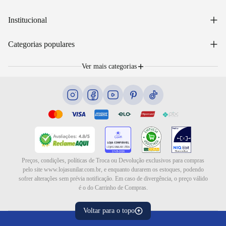
Acessar minha conta
+
Institucional
Acompanhar pedido
WhatsApp: (48) 99653-5566
Sobre nós
+
Email: sac@lojasunilar.com.br
Categorias populares
Política de entregas
Nossas lojas
Troca e devolução
Móveis
Portal de Vagas
Ver mais categorias
Cama box e colchões
Blog
Eletrodomésticos
Eletroportáteis
Ar e ventilação
Preços, condições, políticas de Troca ou Devolução exclusivos para compras
pelo site www.lojasunilar.com.br, e enquanto durarem os estoques, podendo
sofrer alterações sem prévia notificação. Em caso de divergência, o preço válido
é o do Carrinho de Compras.
Voltar para o topo