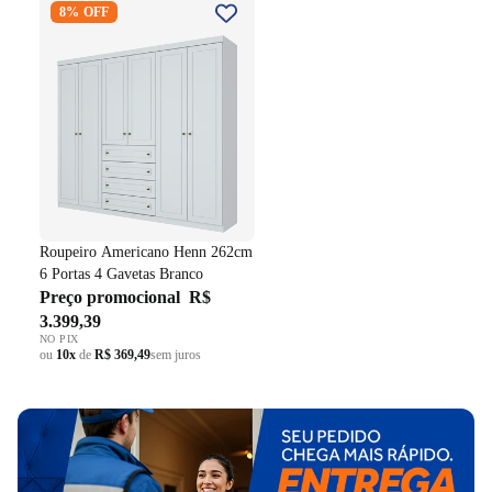
8% OFF
262cm 6 Portas 4 Gavetas
Branco
Roupeiro Americano Henn 262cm
6 Portas 4 Gavetas Branco
Preço promocional
R$
3.399,39
NO PIX
ou
10x
de
R$ 369,49
sem juros