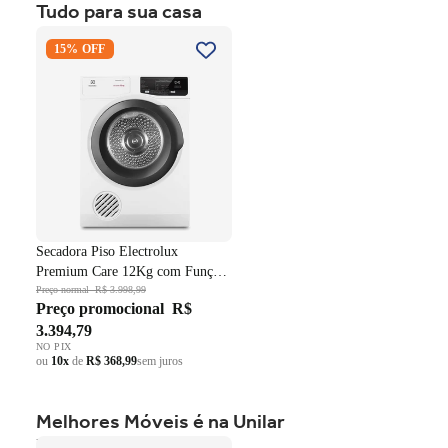
Tudo para sua casa
ou
10x
de
R$ 999,59
sem juros
Secadora Piso Electrolux
15% OFF
Premium Care 12Kg com
Função AutoSense SFP12
Branco 220V
Secadora Piso Electrolux
Premium Care 12Kg com Função
AutoSense SFP12 Branco 220V
Preço normal
R$ 3.998,99
Preço promocional
R$
3.394,79
NO PIX
ou
10x
de
R$ 368,99
sem juros
Melhores Móveis é na Unilar
Roupeiro Americano Henn