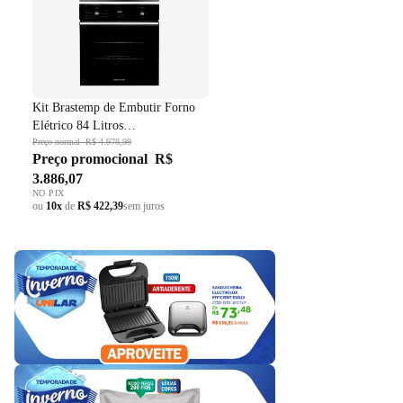
Kit Brastemp de Embutir Forno
Elétrico 84 Litros
BOC84AE+Micro-ondas 32 Litros
Preço normal
R$ 4.978,99
Preço promocional
R$
BM146AE Preto 220V
3.886,07
NO PIX
ou
10x
de
R$ 422,39
sem juros