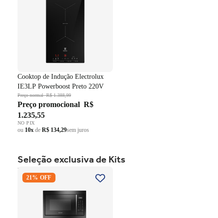
Cooktop de Indução Electrolux
IE3LP Powerboost Preto 220V
Preço normal
R$ 1.388,99
Preço promocional
R$
1.235,55
NO PIX
ou
10x
de
R$ 134,29
sem juros
Seleção exclusiva de Kits
Kit Brastemp de Embutir
21% OFF
Forno Elétrico 84 Litros
BOC84AE+Micro-ondas 32
Litros BM146AE Preto 220V