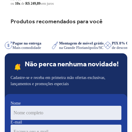
ou
10x
de
R$ 249,89
sem juros
Produtos recomendados para você
App
Pague na entrega
Montagem de móvel grátis
PIX 8% O
Mais comodidade
na Grande Florianópolis/SC
de descont
Não perca nenhuma novidade!
Cadastre-se e receba em primeira mão ofertas exclusivas,
lançamentos e promoções especiais
Nome
E-mail