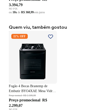
3.394,79
NO PIX
ou
10x
de
R$ 368,99
sem juros
Quem viu, também gostou
Fogão 4 Bocas Brastemp de
11% OFF
Embutir BYO4XAE Mesa
Vidro Grade em Ferro
Fundido Dupla Chama Preto
Bivolt
Fogão 4 Bocas Brastemp de
Embutir BYO4XAE Mesa Vidro
Grade em Ferro Fundido Dupla
Preço normal
R$ 2.599,99
Preço promocional
R$
Chama Preto Bivolt
2.299,07
NO PIX