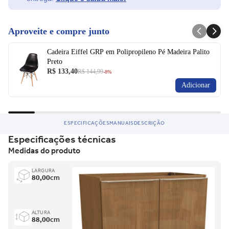
Aproveite e compre junto
Cadeira Eiffel GRP em Polipropileno Pé Madeira Palito
Preto
R$ 133,40
R$ 144,99
-8%
Adicionar
ESPECIFICAÇÕES
MANUAIS
DESCRIÇÃO
Especificações técnicas
Medidas do produto
LARGURA
80,00
cm
ALTURA
88,00
cm