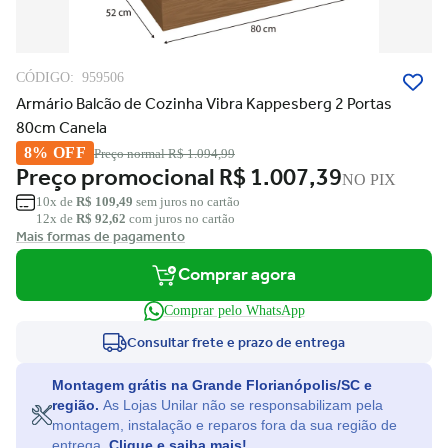
CÓDIGO:
959506
Armário Balcão de Cozinha Vibra Kappesberg 2 Portas
80cm Canela
8% OFF
Preço normal
R$ 1.094,99
Preço promocional
R$ 1.007,39
NO PIX
10x de
R$ 109,49
sem juros no cartão
12x de
R$ 92,62
com juros no cartão
Mais formas de pagamento
Comprar agora
Comprar pelo WhatsApp
Consultar frete e prazo de entrega
Montagem grátis na Grande Florianópolis/SC e
região.
As Lojas Unilar não se responsabilizam pela
montagem, instalação e reparos fora da sua região de
entrega.
Clique e saiba mais!