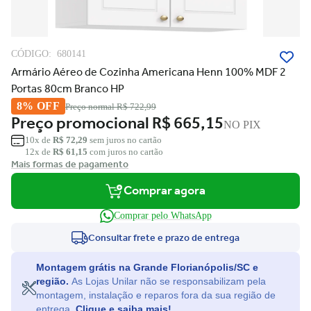
CÓDIGO:
680141
Armário Aéreo de Cozinha Americana Henn 100% MDF 2
Portas 80cm Branco HP
8% OFF
Preço normal
R$ 722,99
Preço promocional
R$ 665,15
NO PIX
10x de
R$ 72,29
sem juros no cartão
12x de
R$ 61,15
com juros no cartão
Mais formas de pagamento
Comprar agora
Comprar pelo WhatsApp
Consultar frete e prazo de entrega
Montagem grátis na Grande Florianópolis/SC e
região.
As Lojas Unilar não se responsabilizam pela
montagem, instalação e reparos fora da sua região de
entrega.
Clique e saiba mais!