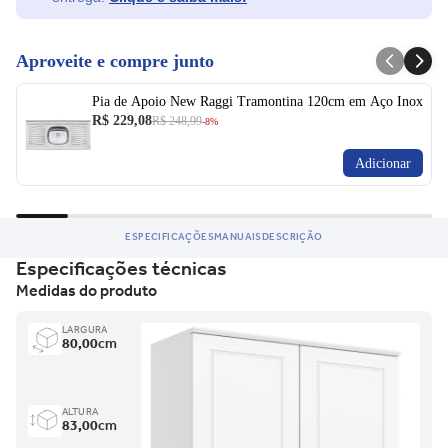
Aproveite e compre junto
Pia de Apoio New Raggi Tramontina 120cm em Aço Inox
R$ 229,08
R$ 248,99
-8%
Adicionar
ESPECIFICAÇÕES
MANUAIS
DESCRIÇÃO
Especificações técnicas
Medidas do produto
LARGURA
80,00
cm
ALTURA
83,00
cm