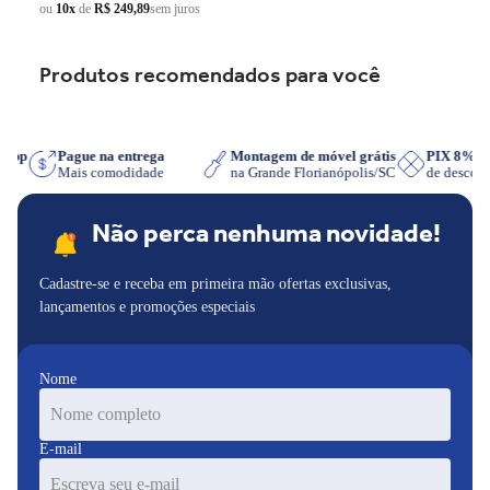
ou
10x
de
R$ 249,89
sem juros
Produtos recomendados para você
tsApp
Pague na entrega
Montagem de móvel grátis
PIX 8%
r
Mais comodidade
na Grande Florianópolis/SC
de desco
Não perca nenhuma novidade!
Cadastre-se e receba em primeira mão ofertas exclusivas,
lançamentos e promoções especiais
Nome
E-mail