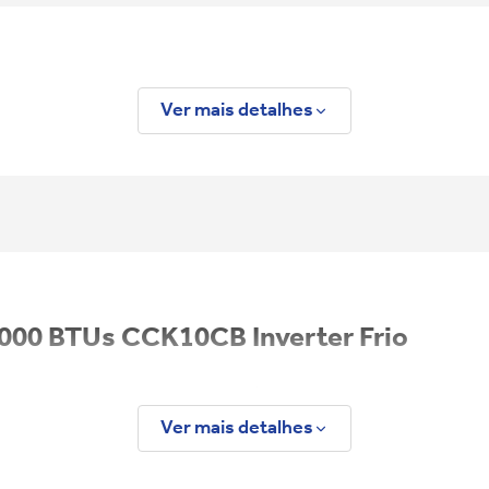
Ver mais detalhes
000 BTUs CCK10CB Inverter Frio
nvolvido para quem busca conforto térmico, economia e praticidade no d
Seu desi
ergia, oferecendo mais conforto e economia para sua rotina.
Ver mais detalhes
te e discreto para o espaço. Além disso, o painel frontal 
el. O modelo conta com painel eletrônico e controle remot