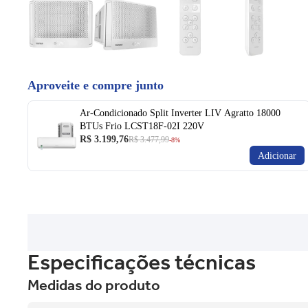
Aproveite e compre junto
Ar-Condicionado Split Inverter LIV Agratto 18000
BTUs Frio LCST18F-02I 220V
R$ 3.199,76
R$ 3.477,99
-8%
Adicionar
Especificações técnicas
Medidas do produto