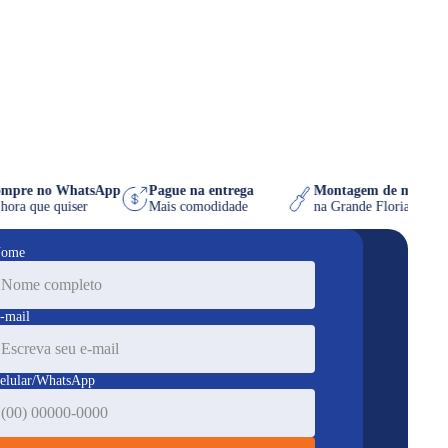
Compre no WhatsApp
Pague na entrega
Montagem de móve
na hora que quiser
Mais comodidade
na Grande Florianó
ome
-mail
elular/WhatsApp