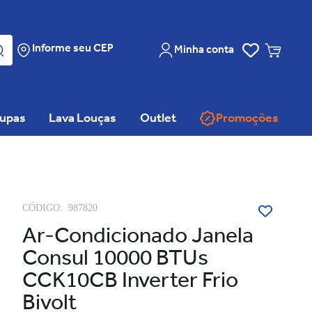
Informe seu CEP
Minha conta
oupas
Lava Louças
Outlet
Promoções
CÓDIGO:
987820
Ar-Condicionado Janela
Consul 10000 BTUs
CCK10CB Inverter Frio
Bivolt