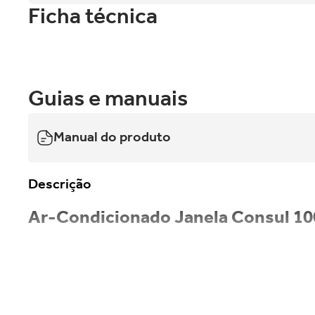
Ficha técnica
Guias e manuais
Manual do produto
Descrição
Ar-Condicionado Janela Consul 10
O Ar-Condicionado de Janela Consul 10.000 BTUs Inverter foi dese
refrigeração eficiente com até 35% de redução no consumo de en
diferentes ambientes, trazendo um visual mais elegan
aparelho, ajudando a manter o ar mais puro e saudáv