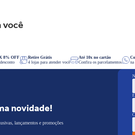
 você
PIX 8% OFF
Retire Grátis
Até 10x no cartão
de desconto
4 lojas para atender você
Confira os parcelamentos
N
E
ma novidade!
C
lusivas, lançamentos e promoções