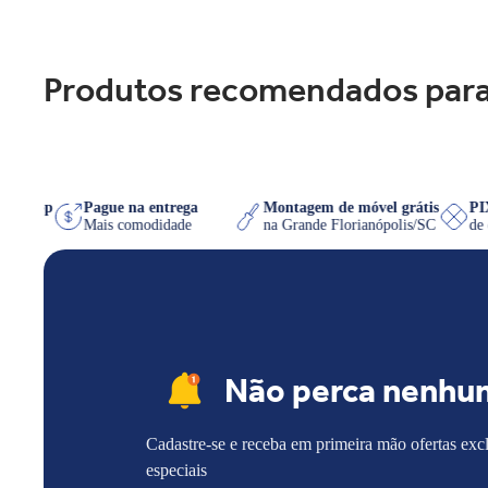
Produtos recomendados para
o WhatsApp
Pague na entrega
Montagem de móvel grátis
 quiser
Mais comodidade
na Grande Florianópolis/SC
Não perca nenhu
Cadastre-se e receba em primeira mão ofertas exc
especiais