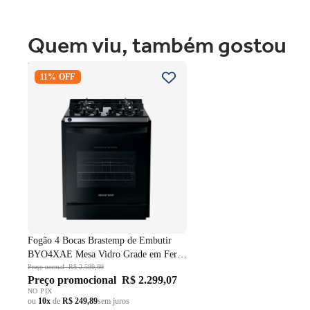
Quem viu, também gostou
Fogão 4 Bocas Brastemp de
11% OFF
Embutir BYO4XAE Mesa Vidro
Grade em Ferro Fundido Dupla
Chama Preto Bivolt
Fogão 4 Bocas Brastemp de Embutir
BYO4XAE Mesa Vidro Grade em Ferro
Fundido Dupla Chama Preto Bivolt
Preço normal
R$ 2.599,99
Preço promocional
R$ 2.299,07
NO PIX
ou
10x
de
R$ 249,89
sem juros