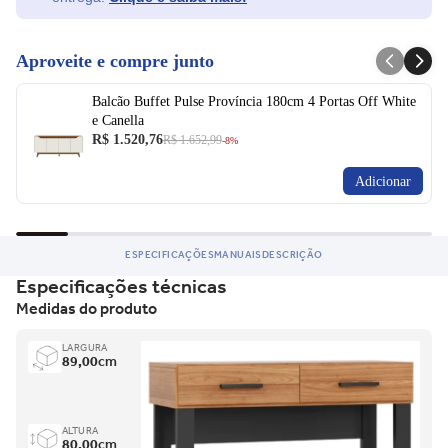
Aproveite e compre junto
Balcão Buffet Pulse Província 180cm 4 Portas Off White
e Canella
R$ 1.520,76
R$ 1.652,99
-8%
Adicionar
ESPECIFICAÇÕES
MANUAIS
DESCRIÇÃO
Especificações técnicas
Medidas do produto
LARGURA
89,00
cm
ALTURA
80,00
cm