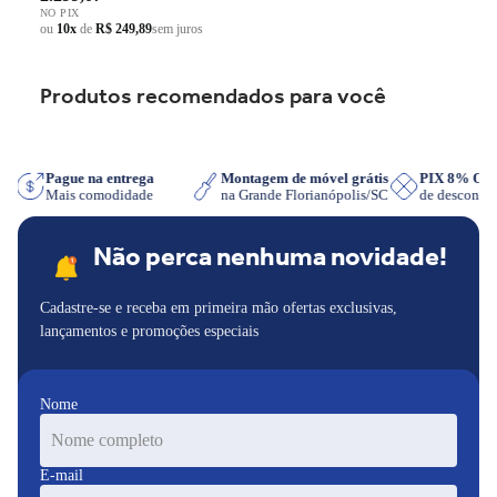
NO PIX
ou
10x
de
R$ 249,89
sem juros
Produtos recomendados para você
sApp
Pague na entrega
Montagem de móvel grátis
PIX 8% O
Mais comodidade
na Grande Florianópolis/SC
de descont
Não perca nenhuma novidade!
Cadastre-se e receba em primeira mão ofertas exclusivas,
lançamentos e promoções especiais
Nome
E-mail