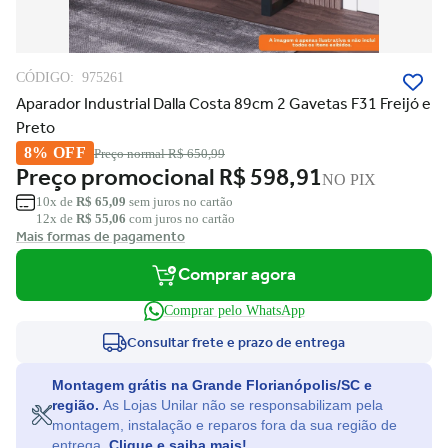
CÓDIGO:
975261
Aparador Industrial Dalla Costa 89cm 2 Gavetas F31 Freijó e
Preto
8% OFF
Preço normal
R$ 650,99
Preço promocional
R$ 598,91
NO PIX
10x de
R$ 65,09
sem juros no cartão
12x de
R$ 55,06
com juros no cartão
Mais formas de pagamento
Comprar agora
Comprar pelo WhatsApp
Consultar frete e prazo de entrega
Montagem grátis na Grande Florianópolis/SC e
região.
As Lojas Unilar não se responsabilizam pela
montagem, instalação e reparos fora da sua região de
entrega.
Clique e saiba mais!